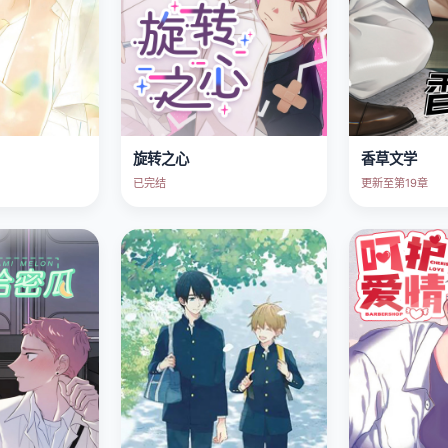
旋转之心
香草文学
已完结
更新至第19章