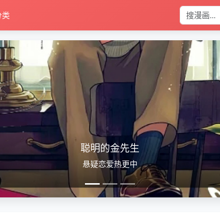
分类
学院女皇
校园热血人气作