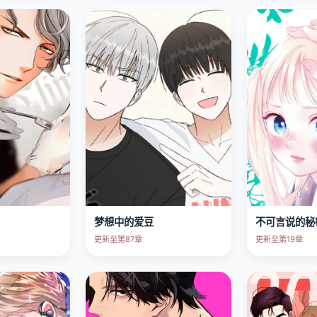
梦想中的爱豆
不可言说的秘
更新至第87章
更新至第19章