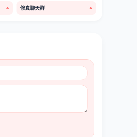
修真聊天群
🔥
🔥